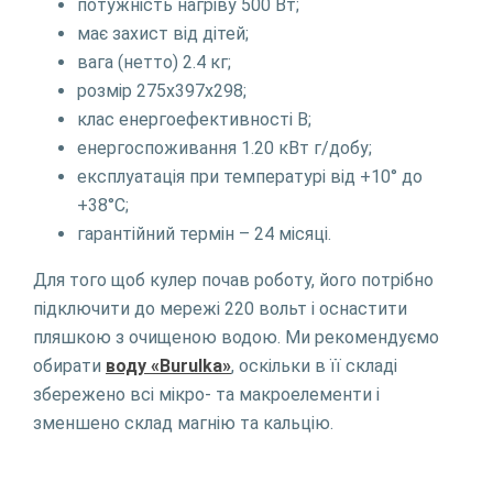
потужність нагрiву 500 Вт;
має захист від дітей;
вага (нетто) 2.4 кг;
розмір 275х397х298;
клас енергоефективності В;
енергоспоживання 1.20 кВт г/добу;
експлуатація при температурі від +10° до
+38°C;
гарантійний термін – 24 місяці.
Для того щоб кулер почав роботу, його потрібно
підключити до мережі 220 вольт і оснастити
пляшкою з очищеною водою. Ми рекомендуємо
обирати
воду «Burulka»
, оскільки в її складі
збережено всі мікро- та макроелементи і
зменшено склад магнію та кальцію.