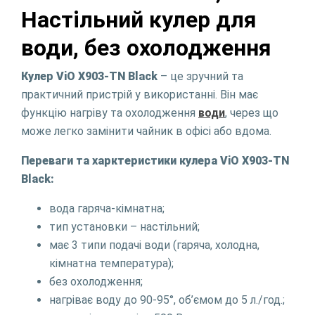
Настільний кулер для
води, без охолодження
Кулер ViO Х903-TN Black
– це зручний та
практичний пристрій у використанні. Він має
функцію нагріву та охолодження
води
, через що
може легко замінити чайник в офісі або вдома.
Переваги та харктеристики кулера ViO Х903-TN
Black:
вода гаряча-кімнатна;
тип установки – настільний;
має 3 типи подачі води (гаряча, холодна,
кімнатна температура);
без охолодження;
нагріває воду до 90-95°, об’ємом до 5 л./год.;