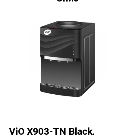
ViO Х903-TN Black,