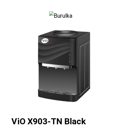
0
ViO Х903-TN Black