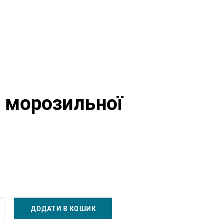
 морозильної
и
Додано у кошик
ДОДАТИ В КОШИК
Перейти у кошик