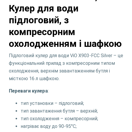
Кулер для води
підлоговий, з
компресорним
охолодженням і шафкою
Підлоговий кулер для води ViO Х903-FCC Silver – це
функціональний прилад з компресорним типом
охолодження, верхнім завантаженням бутля і
місткою 16 л шафкою.
Переваги кулера
:
тип установки – підлоговий;
тип завантаження бутля – верхній;
тип охолодження – компресорний;
нагріває воду до 90-95°С;