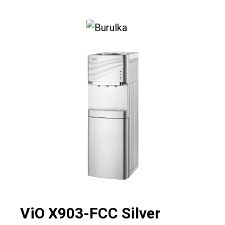
0
ViO Х903-FCC Silver