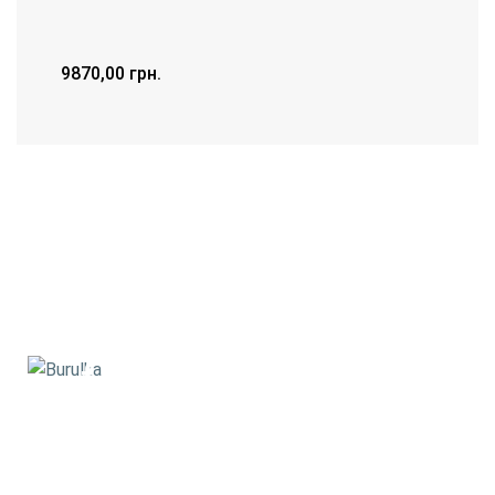
9870,00
грн.
ДЕТАЛЬНІШЕ
+380688887215